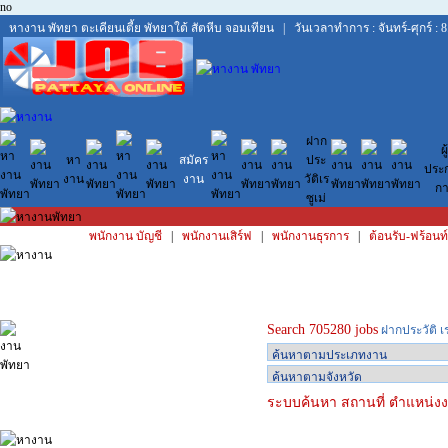
no
หางาน พัทยา
ตะเคียนเตี้ย
พัทยาใต้
สัตหีบ
จอมเทียน
| วันเวลาทำการ : จันทร์-ศุกร์ : 8
ฝาก
ผู้
หา
สมัคร
ประ
ประ
งาน
งาน
วัติเร
กา
ซูเม่
พนักงาน บัญชี
|
พนักงานเสิร์ฟ
|
พนักงานธุรการ
|
ต้อนรับ-ฟร้อนท์
Search 705280 jobs
ฝากประวัติ เ
ระบบค้นหา สถานที่ ตำแหน่งงา