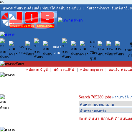
no
หางาน พัทยา
ตะเคียนเตี้ย
พัทยาใต้
สัตหีบ
จอมเทียน
| วันเวลาทำการ : จันทร์-ศุกร์ : 8
ฝาก
ผู้
หา
สมัคร
ประ
ประ
งาน
งาน
วัติเร
กา
ซูเม่
พนักงาน บัญชี
|
พนักงานเสิร์ฟ
|
พนักงานธุรการ
|
ต้อนรับ-ฟร้อนท์
Search 705280 jobs
ฝากประวัติ เ
ระบบค้นหา สถานที่ ตำแหน่งงา